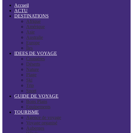
Accueil
ACTU
DESTINATIONS
Afrique
Amérique
Asie
Australie
Europe
Îles
IDEES DE VOYAGE
Croisières
Déserts
Nature
Plage
Ski
Trip
Sport
GUIDE DE VOYAGE
Bons Plans
Equipements
TOURISME
Agence de voyage
Voyage organisé
Auberges