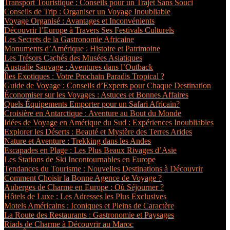
Transport Touristique : Conseils pour un Trajet Sans Souci
Conseils de Trip : Organiser un Voyage Inoubliable
Voyage Organisé : Avantages et Inconvénients
Découvrir l’Europe à Travers Ses Festivals Culturels
Les Secrets de la Gastronomie Africaine
Monuments d’Amérique : Histoire et Patrimoine
Les Trésors Cachés des Musées Asiatiques
Australie Sauvage : Aventures dans l’Outback
Îles Exotiques : Votre Prochain Paradis Tropical ?
Guide de Voyage : Conseils d’Experts pour Chaque Destination
Économiser sur les Voyages : Astuces et Bonnes Affaires
Quels Équipements Emporter pour un Safari Africain?
Croisière en Antarctique : Aventure au Bout du Monde
Idées de Voyage en Amérique du Sud : Expériences Inoubliables
Explorer les Déserts : Beauté et Mystère des Terres Arides
Nature et Aventure : Trekking dans les Andes
Escapades en Plage : Les Plus Beaux Rivages d’Asie
Les Stations de Ski Incontournables en Europe
Tendances du Tourisme : Nouvelles Destinations à Découvrir
Comment Choisir la Bonne Agence de Voyage ?
Auberges de Charme en Europe : Où Séjourner ?
Hôtels de Luxe : Les Adresses les Plus Exclusives
Motels Américains : Iconiques et Pleins de Caractère
La Route des Restaurants : Gastronomie et Paysages
Riads de Charme à Découvrir au Maroc