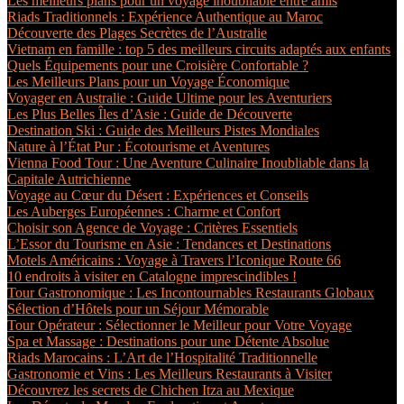
Les meilleurs plans pour un voyage inoubliable entre amis
Riads Traditionnels : Expérience Authentique au Maroc
Découverte des Plages Secrètes de l’Australie
Vietnam en famille : top 5 des meilleurs circuits adaptés aux enfants
Quels Équipements pour une Croisière Confortable ?
Les Meilleurs Plans pour un Voyage Économique
Voyager en Australie : Guide Ultime pour les Aventuriers
Les Plus Belles Îles d’Asie : Guide de Découverte
Destination Ski : Guide des Meilleurs Pistes Mondiales
Nature à l’État Pur : Écotourisme et Aventures
Vienna Food Tour : Une Aventure Culinaire Inoubliable dans la
Capitale Autrichienne
Voyage au Cœur du Désert : Expériences et Conseils
Les Auberges Européennes : Charme et Confort
Choisir son Agence de Voyage : Critères Essentiels
L’Essor du Tourisme en Asie : Tendances et Destinations
Motels Américains : Voyage à Travers l’Iconique Route 66
10 endroits à visiter en Catalogne imprescindibles !
Tour Gastronomique : Les Incontournables Restaurants Globaux
Sélection d’Hôtels pour un Séjour Mémorable
Tour Opérateur : Sélectionner le Meilleur pour Votre Voyage
Spa et Massage : Destinations pour une Détente Absolue
Riads Marocains : L’Art de l’Hospitalité Traditionnelle
Gastronomie et Vins : Les Meilleurs Restaurants à Visiter
Découvrez les secrets de Chichen Itza au Mexique