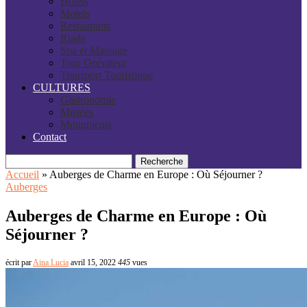
Hôtels
Motels
Restaurants
Riads
Spa et Massage
Tour Opérateur
Transport Touristique
CULTURES
Gastronomie
Musées
Monuments
Contact
Recherche
Accueil
»
Auberges de Charme en Europe : Où Séjourner ?
Auberges
Auberges de Charme en Europe : Où
Séjourner ?
écrit par
Aina Lucia
avril 15, 2022
445
vues