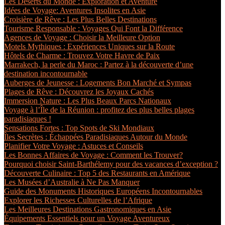
Les Déserts du Monde : Exploration et Aventure
Idées de Voyage: Aventures Insolites en Asie
Croisière de Rêve : Les Plus Belles Destinations
Tourisme Responsable : Voyages Qui Font la Différence
Agences de Voyage : Choisir la Meilleure Option
Motels Mythiques : Expériences Uniques sur la Route
Hôtels de Charme : Trouvez Votre Havre de Paix
Marrakech, la perle du Maroc : Partez à la découverte d’une
destination incontournable
Auberges de Jeunesse : Logements Bon Marché et Sympas
Plages de Rêve : Découvrez les Joyaux Cachés
Immersion Nature : Les Plus Beaux Parcs Nationaux
Voyage à l’Île de la Réunion : profitez des plus belles plages
paradisiaques !
Sensations Fortes : Top Spots de Ski Mondiaux
Îles Secrètes : Échappées Paradisiaques Autour du Monde
Planifier Votre Voyage : Astuces et Conseils
Les Bonnes Affaires de Voyage : Comment les Trouver?
Pourquoi choisir Saint-Barthélemy pour des vacances d’exception ?
Découverte Culinaire : Top 5 des Restaurants en Amérique
Les Musées d’Australie à Ne Pas Manquer
Guide des Monuments Historiques Européens Incontournables
Explorer les Richesses Culturelles de l’Afrique
Les Meilleures Destinations Gastronomiques en Asie
Équipements Essentiels pour un Voyage Aventureux