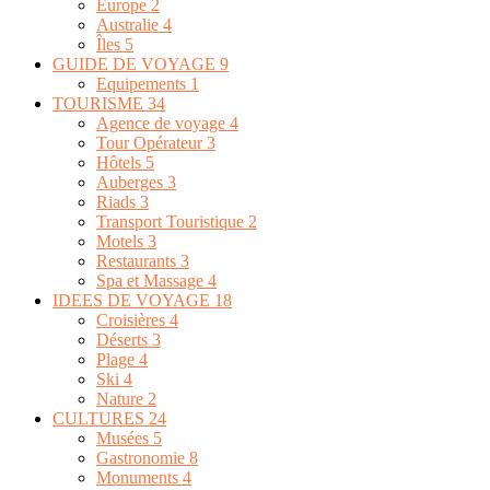
Europe
2
Australie
4
Îles
5
GUIDE DE VOYAGE
9
Equipements
1
TOURISME
34
Agence de voyage
4
Tour Opérateur
3
Hôtels
5
Auberges
3
Riads
3
Transport Touristique
2
Motels
3
Restaurants
3
Spa et Massage
4
IDEES DE VOYAGE
18
Croisières
4
Déserts
3
Plage
4
Ski
4
Nature
2
CULTURES
24
Musées
5
Gastronomie
8
Monuments
4