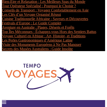
Bien-Être et Relaxation : Les Meilleurs Spas du Monde
Tour Opérateur Spécialisé : Pourquoi le Choisir ?
Conseils de Transport : Voyager Confortablement en Asie
Les Clés d’un Voyage Organisé Réussi
Cuisine Traditionnelle Africaine : Saveurs et Découvertes
Festivals d’Europe : Le Guide Complet
Aventure en Australie : Plages, Déserts et Forêts
Top Îles Méconnues : Échappez-vous Hors des Sentiers Battus
Voyage Culturel en Afrique : Art, Histoire, et Traditions
Les Perles Gastronomiques d’Amérique Latine
Visite des Monuments Européens à Ne Pas Manquer
Secrets des Musées Australiens : Guide Insolite