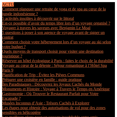
ACTU
Comment planquer une retraite de yoga et de spa au cœur de la
jungle indonésienne ?
5 activités insolites à découvrir sur le littoral
Est-ce possible d’avoir du temps libre lors d’un voyage organisé ?
Voyager à travers les saveurs avec Benjamin Le Moal
5 questions à poser à son agence de voyage avant de signer un
contrat
Comment choisir votre hébergement lors d’un voyage au ski selon
votre budget ?
Quels moyens de transport choisir pour visiter une destination
touristique ?
Réserver un hôtel écologique à Paris : faites le choix de la durabilité
Voyage au cœur de la détente : Séjour romantique à l’Hôtel Spa
Paris 9
Planification de Trip : Évitez les Pièges Communs
Préparer une croisière en famille : guide pratique
Îles Paradisiaques : Découvrez les Joyaux Cachés du Monde
Monuments et Histoire : Voyage à Travers le Temps en Amérique
Gastronomie : Où Trouver le Restaurant Parfait pour Votre
Escapade ?
Musées Inconnus d’Asie : Trésors Cachés à Explorer
Les étapes pour obtenir des autorisations de vol pour des zones
sensibles en hélicoptère