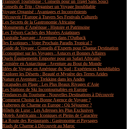
Transport Touristique : Conseils pour un Trajet Sans Souci
Conseils de Trip : Organiser un Voyage Inoubliable
Voyage Organisé : Avantages et Inconvénients
Découvrir l’Europe à Travers Ses Festivals Culturels
Les Secrets de la Gastronomie Africaine
Monuments d’Amérique : Histoire et Patrimoine
Les Trésors Cachés des Musées Asiatiques
Australie Sauvage : Aventures dans l’Outback
Îles Exotiques : Votre Prochain Paradis Tropical ?
Guide de Voyage : Conseils d’Experts pour Chaque Destination
Économiser sur les Voyages : Astuces et Bonnes Affaires
Quels Équipements Emporter pour un Safari Africain?
Croisière en Antarctique : Aventure au Bout du Monde
Idées de Voyage en Amérique du Sud : Expériences Inoubliables
Explorer les Déserts : Beauté et Mystère des Terres Arides
Nature et Aventure : Trekking dans les Andes
Escapades en Plage : Les Plus Beaux Rivages d’Asie
Les Stations de Ski Incontournables en Europe
Tendances du Tourisme : Nouvelles Destinations à Découvrir
Comment Choisir la Bonne Agence de Voyage ?
Auberges de Charme en Europe : Où Séjourner ?
Hôtels de Luxe : Les Adresses les Plus Exclusives
Motels Américains : Iconiques et Pleins de Caractère
La Route des Restaurants : Gastronomie et Paysages
Riads de Charme à Découvrir au Maroc