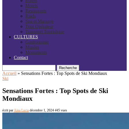
Hôtels
Motels
Restaurants
Riads
Spa et Massage
Tour Opérateur
Transport Touristique
CULTURES
Gastronomie
Musées
Monuments
Contact
Recherche
Accueil
»
Sensations Fortes : Top Spots de Ski Mondiaux
Ski
Sensations Fortes : Top Spots de Ski
Mondiaux
écrit par
Aina Lucia
décembre 1, 2024
445
vues