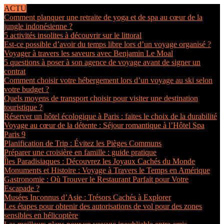
ACTU
Comment planquer une retraite de yoga et de spa au cœur de la
jungle indonésienne ?
5 activités insolites à découvrir sur le littoral
Est-ce possible d’avoir du temps libre lors d’un voyage organisé ?
Voyager à travers les saveurs avec Benjamin Le Moal
5 questions à poser à son agence de voyage avant de signer un
contrat
Comment choisir votre hébergement lors d’un voyage au ski selon
votre budget ?
Quels moyens de transport choisir pour visiter une destination
touristique ?
Réserver un hôtel écologique à Paris : faites le choix de la durabilité
Voyage au cœur de la détente : Séjour romantique à l’Hôtel Spa
Paris 9
Planification de Trip : Évitez les Pièges Communs
Préparer une croisière en famille : guide pratique
Îles Paradisiaques : Découvrez les Joyaux Cachés du Monde
Monuments et Histoire : Voyage à Travers le Temps en Amérique
Gastronomie : Où Trouver le Restaurant Parfait pour Votre
Escapade ?
Musées Inconnus d’Asie : Trésors Cachés à Explorer
Les étapes pour obtenir des autorisations de vol pour des zones
sensibles en hélicoptère