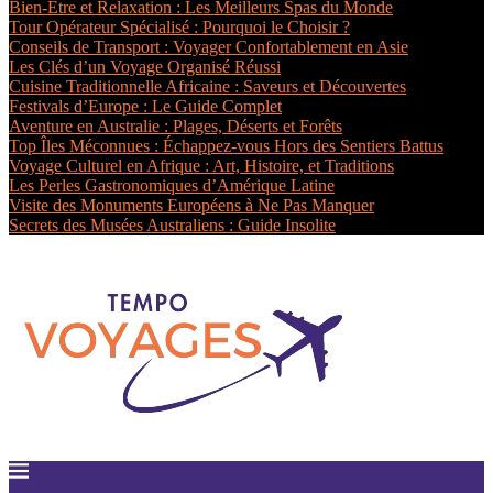
Bien-Être et Relaxation : Les Meilleurs Spas du Monde
Tour Opérateur Spécialisé : Pourquoi le Choisir ?
Conseils de Transport : Voyager Confortablement en Asie
Les Clés d’un Voyage Organisé Réussi
Cuisine Traditionnelle Africaine : Saveurs et Découvertes
Festivals d’Europe : Le Guide Complet
Aventure en Australie : Plages, Déserts et Forêts
Top Îles Méconnues : Échappez-vous Hors des Sentiers Battus
Voyage Culturel en Afrique : Art, Histoire, et Traditions
Les Perles Gastronomiques d’Amérique Latine
Visite des Monuments Européens à Ne Pas Manquer
Secrets des Musées Australiens : Guide Insolite