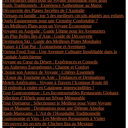
Les meilleurs plans pour un voyage inoubliable entre amis
Riads Traditionnels : Expérience Authentique au Maroc
Découverte des Plages Secrètes de l’Australie
Vietnam en famille : top 5 des meilleurs circuits adaptés aux enfants
Quels Équipements pour une Croisière Confortable ?
Les Meilleurs Plans pour un Voyage Économique
Voyager en Australie : Guide Ultime pour les Aventuriers
Les Plus Belles Îles d’Asie : Guide de Découverte
Destination Ski : Guide des Meilleurs Pistes Mondiales
Nature à l’État Pur : Écotourisme et Aventures
Vienna Food Tour : Une Aventure Culinaire Inoubliable dans la
Capitale Autrichienne
Voyage au Cœur du Désert : Expériences et Conseils
Les Auberges Européennes : Charme et Confort
Choisir son Agence de Voyage : Critères Essentiels
L’Essor du Tourisme en Asie : Tendances et Destinations
Motels Américains : Voyage à Travers l’Iconique Route 66
10 endroits à visiter en Catalogne imprescindibles !
Tour Gastronomique : Les Incontournables Restaurants Globaux
Sélection d’Hôtels pour un Séjour Mémorable
Tour Opérateur : Sélectionner le Meilleur pour Votre Voyage
Spa et Massage : Destinations pour une Détente Absolue
Riads Marocains : L’Art de l’Hospitalité Traditionnelle
Gastronomie et Vins : Les Meilleurs Restaurants à Visiter
Découvrez les secrets de Chichen Itza au Mexique