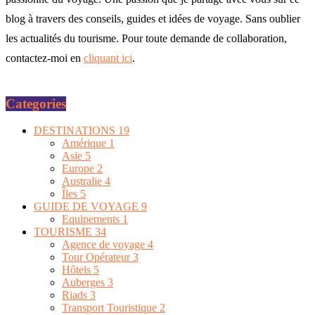
blog à travers des conseils, guides et idées de voyage. Sans oublier
les actualités du tourisme. Pour toute demande de collaboration,
contactez-moi en
cliquant ici
.
Categories
DESTINATIONS
19
Amérique
1
Asie
5
Europe
2
Australie
4
Îles
5
GUIDE DE VOYAGE
9
Equipements
1
TOURISME
34
Agence de voyage
4
Tour Opérateur
3
Hôtels
5
Auberges
3
Riads
3
Transport Touristique
2