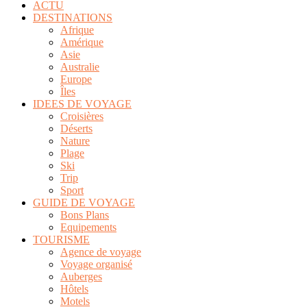
ACTU
DESTINATIONS
Afrique
Amérique
Asie
Australie
Europe
Îles
IDEES DE VOYAGE
Croisières
Déserts
Nature
Plage
Ski
Trip
Sport
GUIDE DE VOYAGE
Bons Plans
Equipements
TOURISME
Agence de voyage
Voyage organisé
Auberges
Hôtels
Motels