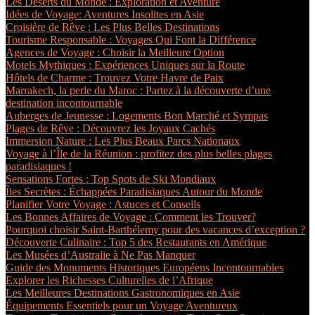
Les Déserts du Monde : Exploration et Aventure
Idées de Voyage: Aventures Insolites en Asie
Croisière de Rêve : Les Plus Belles Destinations
Tourisme Responsable : Voyages Qui Font la Différence
Agences de Voyage : Choisir la Meilleure Option
Motels Mythiques : Expériences Uniques sur la Route
Hôtels de Charme : Trouvez Votre Havre de Paix
Marrakech, la perle du Maroc : Partez à la découverte d’une
destination incontournable
Auberges de Jeunesse : Logements Bon Marché et Sympas
Plages de Rêve : Découvrez les Joyaux Cachés
Immersion Nature : Les Plus Beaux Parcs Nationaux
Voyage à l’Île de la Réunion : profitez des plus belles plages
paradisiaques !
Sensations Fortes : Top Spots de Ski Mondiaux
Îles Secrètes : Échappées Paradisiaques Autour du Monde
Planifier Votre Voyage : Astuces et Conseils
Les Bonnes Affaires de Voyage : Comment les Trouver?
Pourquoi choisir Saint-Barthélemy pour des vacances d’exception ?
Découverte Culinaire : Top 5 des Restaurants en Amérique
Les Musées d’Australie à Ne Pas Manquer
Guide des Monuments Historiques Européens Incontournables
Explorer les Richesses Culturelles de l’Afrique
Les Meilleures Destinations Gastronomiques en Asie
Équipements Essentiels pour un Voyage Aventureux