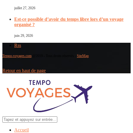
juillet 27, 2026
Est-ce possible d’avoir du temps libre lors d’un voyage
organisé ?
juin 29, 2026
Rss
Tempo-voyages.com
@2019 - Tous droits réservés -
SiteMap
Retour en haut de page
Accueil