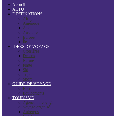
Accueil
ACTU
DESTINATIONS
Afrique
Amérique
Asie
Australie
Europe
Îles
IDEES DE VOYAGE
Croisières
Déserts
Nature
Plage
Ski
Trip
Sport
GUIDE DE VOYAGE
Bons Plans
Equipements
TOURISME
Agence de voyage
Voyage organisé
Auberges