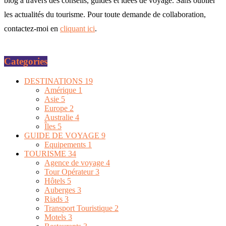
blog à travers des conseils, guides et idées de voyage. Sans oublier
les actualités du tourisme. Pour toute demande de collaboration,
contactez-moi en
cliquant ici
.
Categories
DESTINATIONS
19
Amérique
1
Asie
5
Europe
2
Australie
4
Îles
5
GUIDE DE VOYAGE
9
Equipements
1
TOURISME
34
Agence de voyage
4
Tour Opérateur
3
Hôtels
5
Auberges
3
Riads
3
Transport Touristique
2
Motels
3