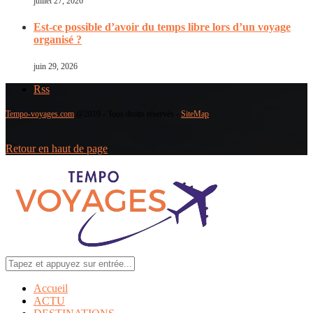
juillet 27, 2026
Est-ce possible d’avoir du temps libre lors d’un voyage
organisé ?
juin 29, 2026
Rss
Tempo-voyages.com
@2019 - Tous droits réservés -
SiteMap
Retour en haut de page
Accueil
ACTU