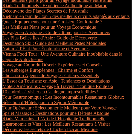
Les meilleurs plans pour un voyage inoubliable entre amis
Riads Traditionnels : Expérience Authentique au Maroc
Découverte des Plages Secrètes de l’Australie
Vietnam en famille : top 5 des meilleurs circuits adaptés aux enfants
Quels Équipements pour une Croisière Confortable ?
Les Meilleurs Plans pour un Voyage Économique
Voyager en Australie : Guide Ultime pour les Aventuriers
Les Plus Belles Îles d’Asie : Guide de Découverte
Destination Ski : Guide des Meilleurs Pistes Mondiales
Nature à l’État Pur : Écotourisme et Aventures
Vienna Food Tour : Une Aventure Culinaire Inoubliable dans la
Capitale Autrichienne
Voyage au Cœur du Désert : Expériences et Conseils
Les Auberges Européennes : Charme et Confort
Choisir son Agence de Voyage : Critères Essentiels
L’Essor du Tourisme en Asie : Tendances et Destinations
Motels Américains : Voyage à Travers l’Iconique Route 66
10 endroits à visiter en Catalogne imprescindibles !
Tour Gastronomique : Les Incontournables Restaurants Globaux
Sélection d’Hôtels pour un Séjour Mémorable
Tour Opérateur : Sélectionner le Meilleur pour Votre Voyage
Spa et Massage : Destinations pour une Détente Absolue
Riads Marocains : L’Art de l’Hospitalité Traditionnelle
Gastronomie et Vins : Les Meilleurs Restaurants à Visiter
Découvrez les secrets de Chichen Itza au Mexique