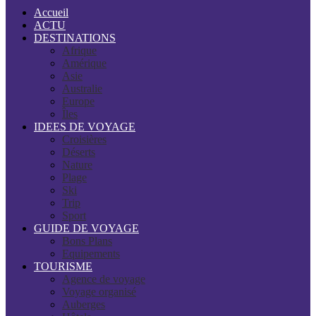
Accueil
ACTU
DESTINATIONS
Afrique
Amérique
Asie
Australie
Europe
Îles
IDEES DE VOYAGE
Croisières
Déserts
Nature
Plage
Ski
Trip
Sport
GUIDE DE VOYAGE
Bons Plans
Equipements
TOURISME
Agence de voyage
Voyage organisé
Auberges