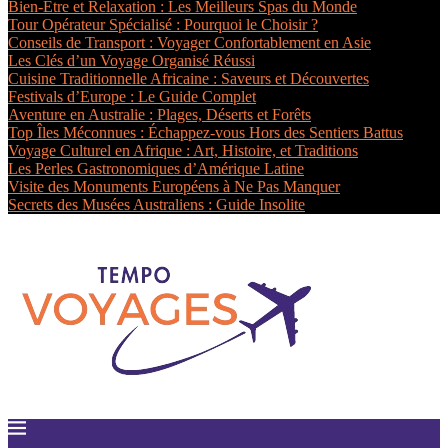
Bien-Être et Relaxation : Les Meilleurs Spas du Monde
Tour Opérateur Spécialisé : Pourquoi le Choisir ?
Conseils de Transport : Voyager Confortablement en Asie
Les Clés d’un Voyage Organisé Réussi
Cuisine Traditionnelle Africaine : Saveurs et Découvertes
Festivals d’Europe : Le Guide Complet
Aventure en Australie : Plages, Déserts et Forêts
Top Îles Méconnues : Échappez-vous Hors des Sentiers Battus
Voyage Culturel en Afrique : Art, Histoire, et Traditions
Les Perles Gastronomiques d’Amérique Latine
Visite des Monuments Européens à Ne Pas Manquer
Secrets des Musées Australiens : Guide Insolite