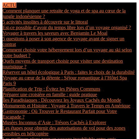
ACTU
Comment planquer une retraite de yoga et de spa au cœur de la
jungle indonésienne ?
5 activités insolites à découvrir sur le littoral
Est-ce possible d’avoir du temps libre lors d’un voyage organisé ?
Voyager à travers les saveurs avec Benjamin Le Moal
5 questions à poser à son agence de voyage avant de signer un
contrat
Comment choisir votre hébergement lors d’un voyage au ski selon
votre budget ?
Quels moyens de transport choisir pour visiter une destination
touristique ?
Réserver un hôtel écologique à Paris : faites le choix de la durabilité
Voyage au cœur de la détente : Séjour romantique à l’Hôtel Spa
Paris 9
Planification de Trip : Évitez les Pièges Communs
Préparer une croisière en famille : guide pratique
Îles Paradisiaques : Découvrez les Joyaux Cachés du Monde
Monuments et Histoire : Voyage à Travers le Temps en Amérique
Gastronomie : Où Trouver le Restaurant Parfait pour Votre
Escapade ?
Musées Inconnus d’Asie : Trésors Cachés à Explorer
Les étapes pour obtenir des autorisations de vol pour des zones
sensibles en hélicoptère