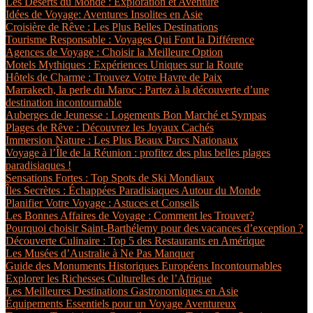
Les Déserts du Monde : Exploration et Aventure
Idées de Voyage: Aventures Insolites en Asie
Croisière de Rêve : Les Plus Belles Destinations
Tourisme Responsable : Voyages Qui Font la Différence
Agences de Voyage : Choisir la Meilleure Option
Motels Mythiques : Expériences Uniques sur la Route
Hôtels de Charme : Trouvez Votre Havre de Paix
Marrakech, la perle du Maroc : Partez à la découverte d’une
destination incontournable
Auberges de Jeunesse : Logements Bon Marché et Sympas
Plages de Rêve : Découvrez les Joyaux Cachés
Immersion Nature : Les Plus Beaux Parcs Nationaux
Voyage à l’Île de la Réunion : profitez des plus belles plages
paradisiaques !
Sensations Fortes : Top Spots de Ski Mondiaux
Îles Secrètes : Échappées Paradisiaques Autour du Monde
Planifier Votre Voyage : Astuces et Conseils
Les Bonnes Affaires de Voyage : Comment les Trouver?
Pourquoi choisir Saint-Barthélemy pour des vacances d’exception ?
Découverte Culinaire : Top 5 des Restaurants en Amérique
Les Musées d’Australie à Ne Pas Manquer
Guide des Monuments Historiques Européens Incontournables
Explorer les Richesses Culturelles de l’Afrique
Les Meilleures Destinations Gastronomiques en Asie
Équipements Essentiels pour un Voyage Aventureux