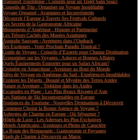
Transport Touristique : Conseils pour un Trajet Sans Souci
Conseils de Trip : Organiser un Voyage Inoubliable
Voyage Organisé : Avantages et Inconvénients
Découvrir l’Europe à Travers Ses Festivals Culturels
Les Secrets de la Gastronomie Africaine
Monuments d’Amérique : Histoire et Patrimoine
Les Trésors Cachés des Musées Asiatiques
Australie Sauvage : Aventures dans l’Outback
Îles Exotiques : Votre Prochain Paradis Tropical ?
Guide de Voyage : Conseils d’Experts pour Chaque Destination
Économiser sur les Voyages : Astuces et Bonnes Affaires
Quels Équipements Emporter pour un Safari Africain?
Croisière en Antarctique : Aventure au Bout du Monde
Idées de Voyage en Amérique du Sud : Expériences Inoubliables
Explorer les Déserts : Beauté et Mystère des Terres Arides
Nature et Aventure : Trekking dans les Andes
Escapades en Plage : Les Plus Beaux Rivages d’Asie
Les Stations de Ski Incontournables en Europe
Tendances du Tourisme : Nouvelles Destinations à Découvrir
Comment Choisir la Bonne Agence de Voyage ?
Auberges de Charme en Europe : Où Séjourner ?
Hôtels de Luxe : Les Adresses les Plus Exclusives
Motels Américains : Iconiques et Pleins de Caractère
La Route des Restaurants : Gastronomie et Paysages
Riads de Charme à Découvrir au Maroc