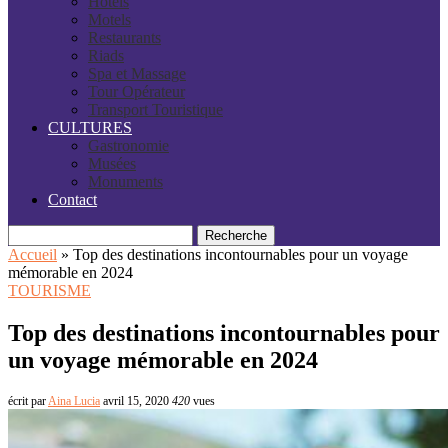
Hôtels
Motels
Restaurants
Riads
Spa et Massage
Tour Opérateur
Transport Touristique
CULTURES
Gastronomie
Musées
Monuments
Contact
Recherche
Accueil
»
Top des destinations incontournables pour un voyage
mémorable en 2024
TOURISME
Top des destinations incontournables pour
un voyage mémorable en 2024
écrit par
Aina Lucia
avril 15, 2020
420
vues